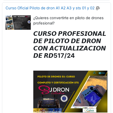
Curso Oficial Piloto de dron A1 A2 A3 y sts 01 y 02
¿Quieres convertirte en piloto de drones
profesional?
𝘾𝙐𝙍𝙎𝙊 𝙋𝙍𝙊𝙁𝙀𝙎𝙄𝙊𝙉𝘼𝙇
𝘿𝙀 𝙋𝙄𝙇𝙊𝙏𝙊 𝘿𝙀 𝘿𝙍𝙊𝙉
𝘾𝙊𝙉 𝘼𝘾𝙏𝙐𝘼𝙇𝙄𝙕𝘼𝘾𝙄𝙊𝙉
𝘿𝙀 𝙍𝘿517/24