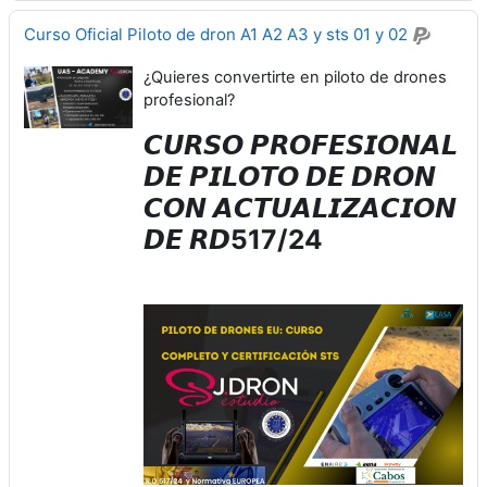
Curso Oficial Piloto de dron A1 A2 A3 y sts 01 y 02
¿Quieres convertirte en piloto de drones
profesional?
𝘾𝙐𝙍𝙎𝙊 𝙋𝙍𝙊𝙁𝙀𝙎𝙄𝙊𝙉𝘼𝙇
𝘿𝙀 𝙋𝙄𝙇𝙊𝙏𝙊 𝘿𝙀 𝘿𝙍𝙊𝙉
𝘾𝙊𝙉 𝘼𝘾𝙏𝙐𝘼𝙇𝙄𝙕𝘼𝘾𝙄𝙊𝙉
𝘿𝙀 𝙍𝘿517/24